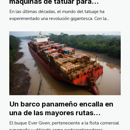
máquinas de tatuar para
principiantes
En las últimas décadas, el mundo del tatuaje ha
experimentado una revolución gigantesca. Con la...
Un barco panameño encalla en
una de las mayores rutas
marítimas del mundo
El buque Ever Given, perteneciente a la flota comercial
panameña y utilizado como portacontenedores...